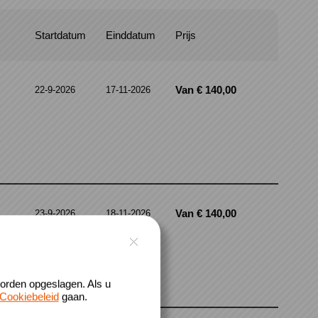
Startdatum
Einddatum
Prijs
Van € 140,00
22-9-2026
17-11-2026
Van € 140,00
23-9-2026
18-11-2026
orden opgeslagen. Als u
Cookiebeleid
gaan.