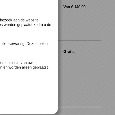
Van € 140,00
24-9-2026
19-11-2026
 bezoek aan de website.
es worden geplaatst zodra u de
ruikerservaring. Deze cookies
Gratis
22-9-2026
13-10-2026
nen op basis van uw
n en worden alleen geplaatst