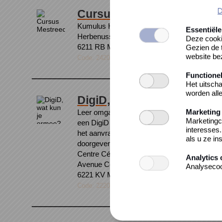
D
Cursus Mestreechs
Kumulus Herbenusstraat
Essentiële
Herbenusstraat 89
Deze cooki
6211 RB MAASTRICHT, Nederland
Gezien de t
website be
Code: 242026-2
Functione
Het uitscha
worden alle
DigiD, wat kun je ermee?
Marketing
Leer omgaan met de digitale overheid. Je lee
Marketingc
een DigiD aanvraagt en gebruikt en allerlei z
interesses
het aanvragen van huurtoeslag, van zorg, zo
als u ze in
doorgeven van een verhuizin...
Centre Céramique- Souterrain
Analytics 
Avenue Ceramique 50
Analysecoo
6221 KV MAASTRICHT, Nederland
Code: 222026