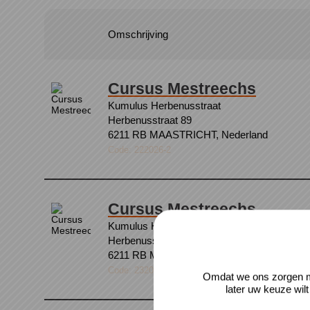
Omschrijving
Cursus Mestreechs
Kumulus Herbenusstraat
Herbenusstraat 89
6211 RB MAASTRICHT, Nederland
Code: 222026-2
Cursus Mestreechs
Kumulus Herbenusstraat
Herbenusstraat 89
6211 RB MAASTRICHT, Nederland
Code: 232026-2
Omdat we ons zorgen ma
later uw keuze wil