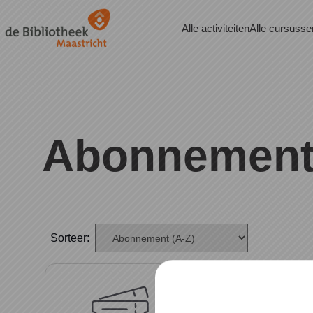
Naar hoofdinhoud
Alle activiteiten
Alle cursusse
Abonnemen
Sorteer: