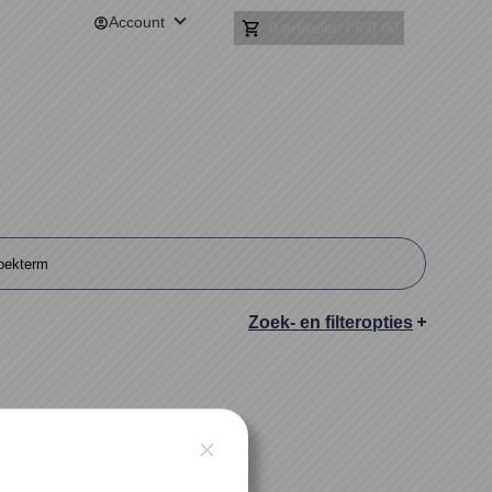
Account
0 artikelen
/
€ 0,00
Zoek- en filteropties