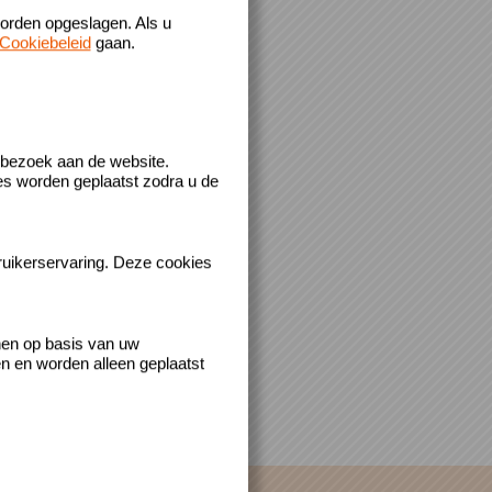
orden opgeslagen. Als u
Cookiebeleid
gaan.
 bezoek aan de website.
es worden geplaatst zodra u de
ruikerservaring. Deze cookies
nen op basis van uw
n en worden alleen geplaatst