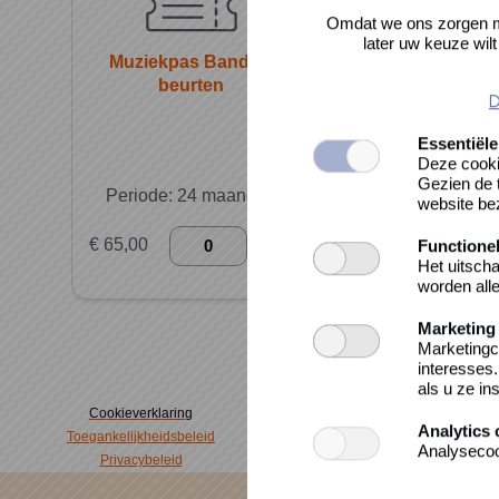
Omdat we ons zorgen ma
later uw keuze wil
Muziekpas Band 10
Muziekpas indivi
beurten
10 beurten
D
Essentiële
Deze cooki
Gezien de t
Periode: 24 maanden
Periode: 24 maa
website be
€ 65,00
€ 32,50
Functione
Het uitscha
worden alle
Marketing
1
It
Marketingc
interesses
als u ze in
Cookieverklaring
Analytics 
Toegankelijkheidsbeleid
Analysecoo
Privacybeleid