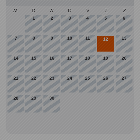
M
D
W
D
V
Z
Z
1
2
3
4
5
6
7
8
9
10
11
13
12
14
15
16
17
18
19
20
21
22
23
24
25
26
27
28
29
30