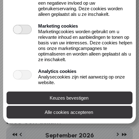
Bibliotheek Maastricht, Locatie Centre Céramique
een negatieve invloed op uw
- Jeugdatelier 2e Etage
gebruikerservaring. Deze cookies worden
Avenue Ceramique 50
alleen geplaatst als u ze inschakelt.
6221 KV MAASTRICHT
Marketing cookies
Marketingcookies worden gebruikt om u
¡Ven y acompáñanos en la lectura en Español!
relevante inhoud en aanbiedingen te tonen op
basis van uw interesses. Deze cookies helpen
Estaremos leyendo una historia llena de
ons onze marketingcampagnes te
imaginación y juego. Podrás aprender y divertirte
optimaliseren en worden alleen geplaatst als u
con otros niños de la comunidad.
ze inschakelt.
Cada segundo sábado del mes, de 15:15 a 16:00
Entrada libre.
Analytics cookies
Analysecookies zijn niet aanwezig op onze
website.
Kies een datum
September 2026