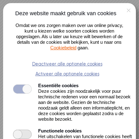
Naar hoofdinhoud
0 artikelen
Deze website maakt gebruik van cookies
Alle activiteiten
Account
Omdat we ons zorgen maken over uw online privacy,
Alle cursussen
kunt u kiezen welke soorten cookies worden
opgeslagen. Als u later uw keuze wilt bewerken of de
details van de cookies wilt bekijken, kunt u naar ons
Cookiebeleid
gaan.
Hora de Lectura
Deactiveer alle optionele cookies
Activeer alle optionele cookies
Española 3+
Essentiële cookies
Deze cookies zijn noodzakelijk voor puur
technische redenen voor een normaal bezoek
aan de website. Gezien de technische
noodzaak geldt alleen een informatieplicht, en
deze cookies worden geplaatst zodra u de
website bezoekt.
Functionele cookies
Locatie
Het uitschakelen van functionele cookies heeft