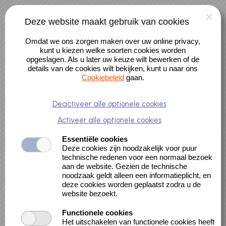
Naar hoofdinhoud
0 artikelen
Deze website maakt gebruik van cookies
Alle activiteiten
Account
Omdat we ons zorgen maken over uw online privacy,
Alle cursussen
kunt u kiezen welke soorten cookies worden
opgeslagen. Als u later uw keuze wilt bewerken of de
details van de cookies wilt bekijken, kunt u naar ons
Cookiebeleid
gaan.
Panelgesprek: AI
Deactiveer alle optionele cookies
Activeer alle optionele cookies
en de nabije
Essentiële cookies
Deze cookies zijn noodzakelijk voor puur
toekomst
technische redenen voor een normaal bezoek
aan de website. Gezien de technische
noodzaak geldt alleen een informatieplicht, en
deze cookies worden geplaatst zodra u de
website bezoekt.
Functionele cookies
Het uitschakelen van functionele cookies heeft