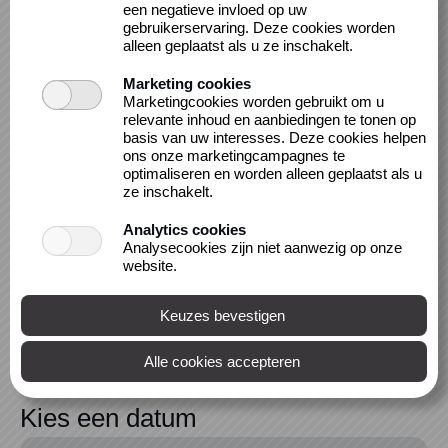
een negatieve invloed op uw
gebruikerservaring. Deze cookies worden
Locatie
alleen geplaatst als u ze inschakelt.
Centre Céramique- Souterrain
Avenue Ceramique 50
Marketing cookies
6221 KV MAASTRICHT
Marketingcookies worden gebruikt om u
relevante inhoud en aanbiedingen te tonen op
basis van uw interesses. Deze cookies helpen
De toekomstroman is in opkomst. Steeds meer
ons onze marketingcampagnes te
Nederlandse schrijvers verkennen werelden
optimaliseren en worden alleen geplaatst als u
waarin klimaatverandering, technologie en AI ons
ze inschakelt.
leven ingrijpend veranderen. Denk aan Concept
Analytics cookies
M van Aafke Romeijn, Efter van Hanna Bervoets
Analysecookies zijn niet aanwezig op onze
of De Mitsuko...
meer >>
website.
Kies een datum