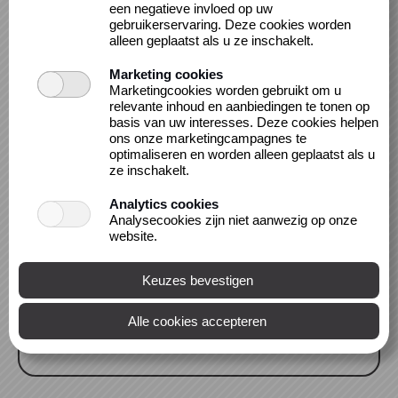
een negatieve invloed op uw
gebruikerservaring. Deze cookies worden
alleen geplaatst als u ze inschakelt.
Marketing cookies
Locatie
Marketingcookies worden gebruikt om u
Bibliotheek Maastricht, Locatie Centre Céramique
relevante inhoud en aanbiedingen te tonen op
basis van uw interesses. Deze cookies helpen
- Jeugdbibliotheek 2e Etage
ons onze marketingcampagnes te
Avenue Céramique 50
optimaliseren en worden alleen geplaatst als u
6221 KV MAASTRICHT
ze inschakelt.
Analytics cookies
Activiteit in het kader van het BoekStartWeekend.
Analysecookies zijn niet aanwezig op onze
Zoek de 10 posters in de jeugdbibliotheek, en kijk
website.
heel goed op de afbeeldingen. Weet jij alle
vragen?
Tijdens Het BoekStartweekend kunnen de jongste
bezoekers de SpeurtochtQuiz in de bibl...
meer >>