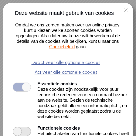
Naar hoofdinhoud
0 artikelen
Deze website maakt gebruik van cookies
Alle activiteiten
Account
Omdat we ons zorgen maken over uw online privacy,
Alle cursussen
kunt u kiezen welke soorten cookies worden
opgeslagen. Als u later uw keuze wilt bewerken of de
details van de cookies wilt bekijken, kunt u naar ons
Cookiebeleid
gaan.
Wie Wat Waar? -
Deactiveer alle optionele cookies
Activeer alle optionele cookies
SpeurtochtQuiz
Essentiële cookies
Deze cookies zijn noodzakelijk voor puur
voor peuters en
technische redenen voor een normaal bezoek
aan de website. Gezien de technische
kleuters
noodzaak geldt alleen een informatieplicht, en
deze cookies worden geplaatst zodra u de
website bezoekt.
Functionele cookies
Het uitschakelen van functionele cookies heeft