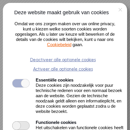
Naar hoofdinhoud
0 artikelen
Deze website maakt gebruik van cookies
Alle activiteiten
Account
Omdat we ons zorgen maken over uw online privacy,
Alle cursussen
kunt u kiezen welke soorten cookies worden
opgeslagen. Als u later uw keuze wilt bewerken of de
details van de cookies wilt bekijken, kunt u naar ons
Cookiebeleid
gaan.
Een zomerse reis
Deactiveer alle optionele cookies
Activeer alle optionele cookies
door tijd,
Essentiële cookies
Deze cookies zijn noodzakelijk voor puur
geschiedenis en
technische redenen voor een normaal bezoek
aan de website. Gezien de technische
verhalen
noodzaak geldt alleen een informatieplicht, en
deze cookies worden geplaatst zodra u de
website bezoekt.
Functionele cookies
Het uitschakelen van functionele cookies heeft